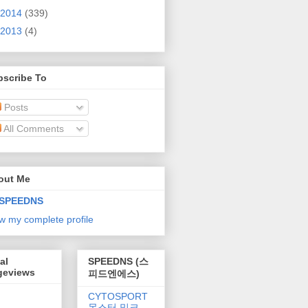
2014
(339)
2013
(4)
bscribe To
Posts
All Comments
out Me
SPEEDNS
w my complete profile
al
SPEEDNS (스
geviews
피드엔에스)
CYTOSPORT
몬스터 밀크