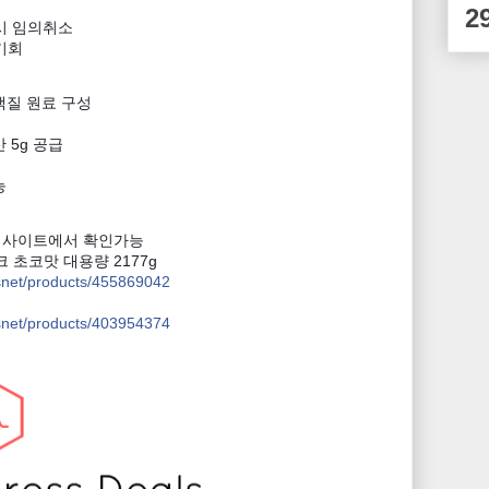
2
시 임의취소
기회
백질 원료 구성
 5g 공급
능
웹사이트에서 확인가능
초코맛 대용량 2177g
snet/products/455869042
snet/products/403954374