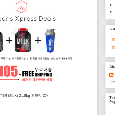
►
►
Su
Ab
Vie
ER MILK) 2.18kg 초코맛 2개
Tot
Pa