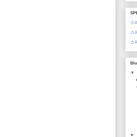
SP
스
스
스
Blo
▼
►