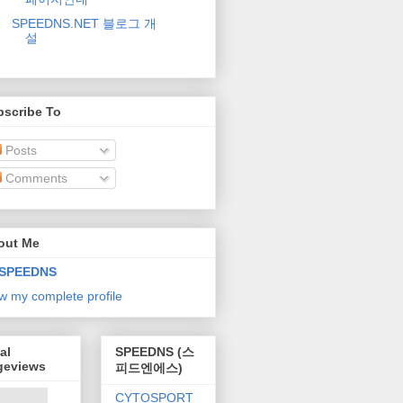
SPEEDNS.NET 블로그 개
설
bscribe To
Posts
Comments
out Me
SPEEDNS
w my complete profile
al
SPEEDNS (스
geviews
피드엔에스)
CYTOSPORT