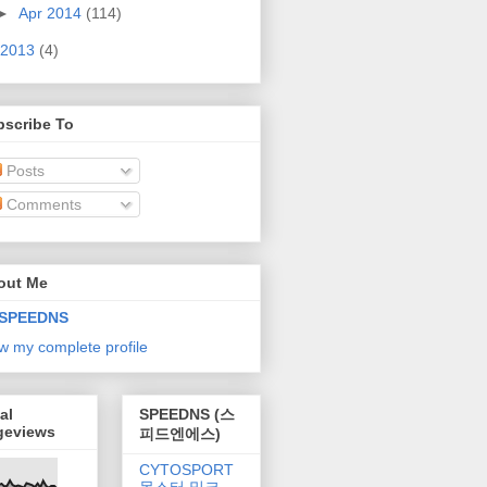
►
Apr 2014
(114)
2013
(4)
bscribe To
Posts
Comments
out Me
SPEEDNS
w my complete profile
al
SPEEDNS (스
geviews
피드엔에스)
CYTOSPORT
몬스터 밀크