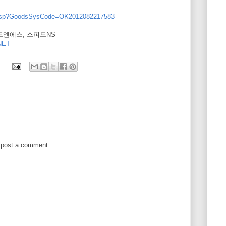
w.asp?GoodsSysCode=OK2012082217583
피드엔에스, 스피드NS
ET
 post a comment.