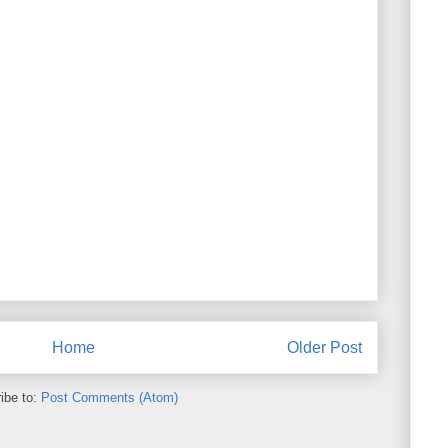
Home
Older Post
ibe to:
Post Comments (Atom)