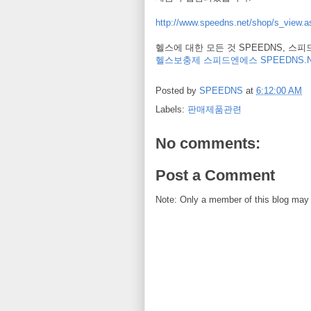
http://www.speedns.net/shop/s_vie
헬스에 대한 모든 것 SPEEDNS, 스
헬스보충제 스피드엔에스 SPEEDNS.N
Posted by
SPEEDNS
at
6:12:00 AM
Labels:
판매제품관련
No comments:
Post a Comment
Note: Only a member of this blog may