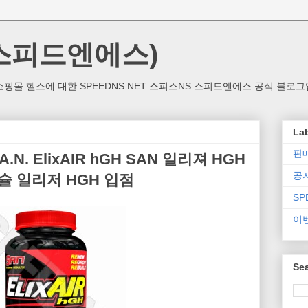
(스피드엔에스)
핑몰 헬스에 대한 SPEEDNS.NET 스피스NS 스피드엔에스 공식 블로그
La
판
N. ElixAIR hGH SAN 일리져 HGH
공
0캡슐 일리저 HGH 입점
SP
이
Sea