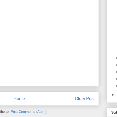
►
Home
Older Post
ibe to:
Post Comments (Atom)
Su