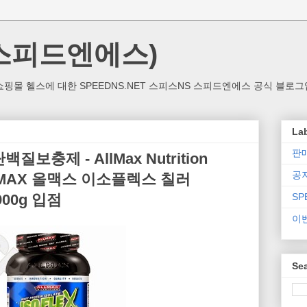
(스피드엔에스)
핑몰 헬스에 대한 SPEEDNS.NET 스피스NS 스피드엔에스 공식 블로그
La
판
충제 - AllMax Nutrition
공
 ALLMAX 올맥스 이소플렉스 칠러
 900g 입점
SP
이
Sea