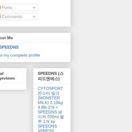
Posts
Comments
out Me
SPEEDNS
w my complete profile
al
SPEEDNS (스
geviews
피드엔에스)
CYTOSPORT
몬스터 밀크
(MONSTER
MILK) 2.18kg
4.8lb 2개 +
SPEEDNS 쉐
이커 700ml 블
루 1개 by
SPEEDNS
XPRESS