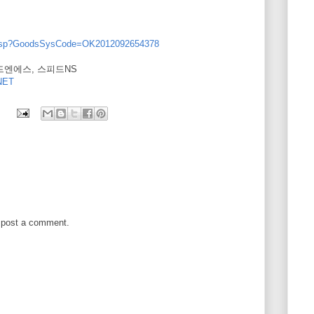
w.asp?GoodsSysCode=OK2012092654378
피드엔에스, 스피드NS
ET
 post a comment.