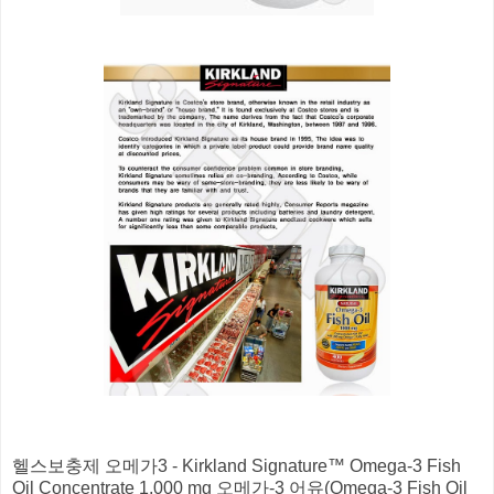
헬스보충제 오메가3 - Kirkland Signature™ Omega-3 Fish
Oil Concentrate 1,000 mg 오메가-3 어유(Omega-3 Fish Oil