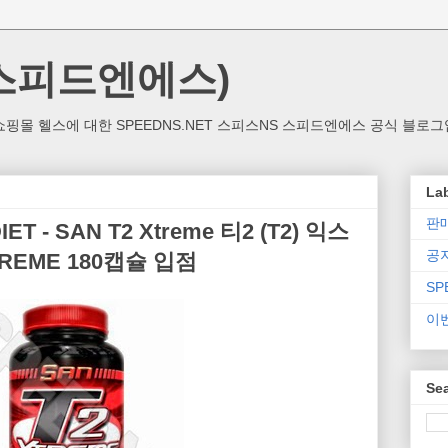
(스피드엔에스)
핑몰 헬스에 대한 SPEEDNS.NET 스피스NS 스피드엔에스 공식 블로그
La
판
- SAN T2 Xtreme 티2 (T2) 익스
공
XTREME 180캡슐 입점
SP
이
Sea