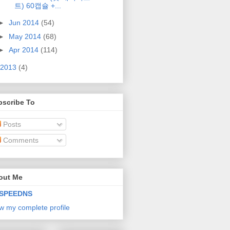
트) 60캡슐 +...
►
Jun 2014
(54)
►
May 2014
(68)
►
Apr 2014
(114)
2013
(4)
bscribe To
Posts
Comments
out Me
SPEEDNS
w my complete profile