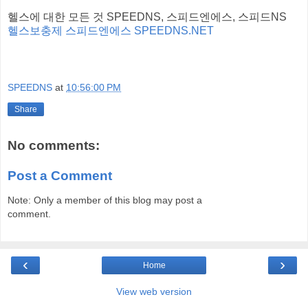
헬스에 대한 모든 것 SPEEDNS, 스피드엔에스, 스피드NS
헬스보충제 스피드엔에스 SPEEDNS.NET
SPEEDNS
at
10:56:00 PM
Share
No comments:
Post a Comment
Note: Only a member of this blog may post a
comment.
‹
›
Home
View web version