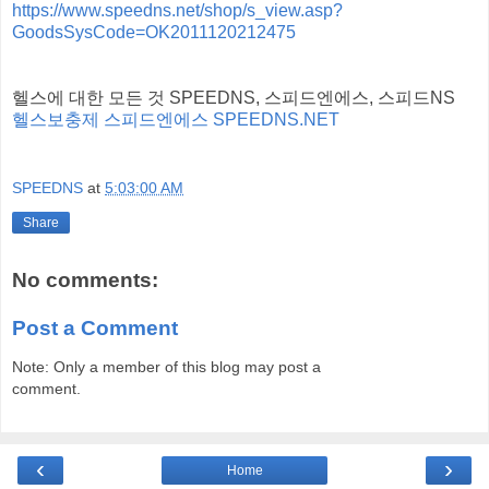
https://www.speedns.net/shop/s_view.asp?
GoodsSysCode=OK2011120212475
헬스에 대한 모든 것 SPEEDNS, 스피드엔에스, 스피드NS
헬스보충제 스피드엔에스 SPEEDNS.NET
SPEEDNS
at
5:03:00 AM
Share
No comments:
Post a Comment
Note: Only a member of this blog may post a
comment.
‹
›
Home