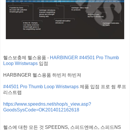
헬스보충제 헬스용품 -
HARBINGER #44501 Pro Thumb
Loop Wristwraps
입점
HARBINGER 헬스용품 하빈저 하빈져
#44501 Pro Thumb Loop Wristwraps
제품 입점 프로 썸 루프
리스트랩
https://www.speedns.net/shop/s_view.asp?
GoodsSysCode=OK2014012162618
헬스에 대한 모든 것 SPEEDNS, 스피드엔에스, 스피드NS