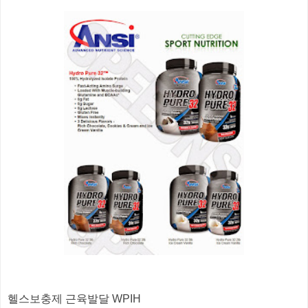
헬스보충제 근육발달 WPIH