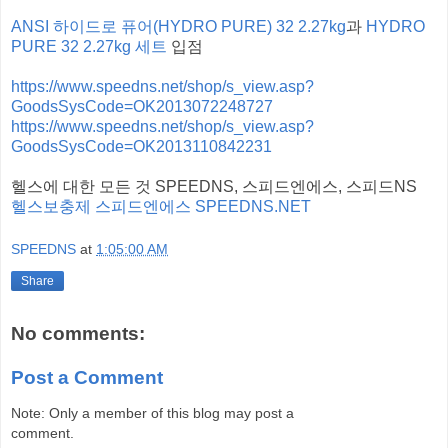
ANSI 하이드로 퓨어(HYDRO PURE) 32 2.27kg
과
HYDRO
PURE 32 2.27kg 세트
입점
https://www.speedns.net/shop/s_view.asp?
GoodsSysCode=OK2013072248727
https://www.speedns.net/shop/s_view.asp?
GoodsSysCode=OK2013110842231
헬스에 대한 모든 것 SPEEDNS, 스피드엔에스, 스피드NS
헬스보충제 스피드엔에스 SPEEDNS.NET
SPEEDNS
at
1:05:00 AM
Share
No comments:
Post a Comment
Note: Only a member of this blog may post a
comment.