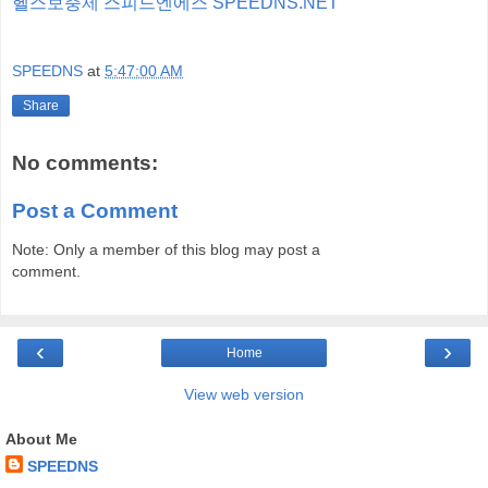
헬스보충제 스피드엔에스 SPEEDNS.NET
SPEEDNS
at
5:47:00 AM
Share
No comments:
Post a Comment
Note: Only a member of this blog may post a
comment.
‹
›
Home
View web version
About Me
SPEEDNS